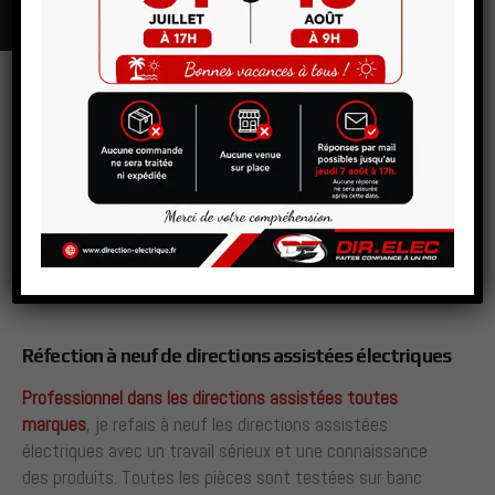
VOIR LA BOUTIQUE
Réfection à neuf de directions assistées électriques
Professionnel dans les directions assistées toutes
marques
, je refais à neuf les directions assistées
électriques avec un travail sérieux et une connaissance
des produits. Toutes les pièces sont testées sur banc