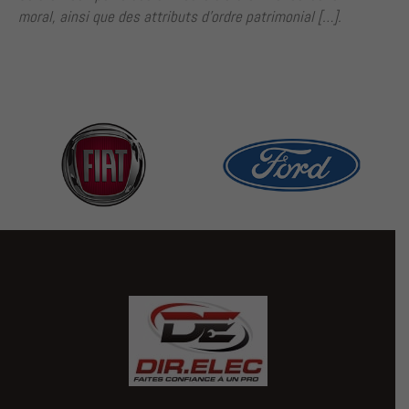
moral, ainsi que des attributs d’ordre patrimonial […].