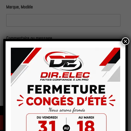
Marque, Modèle
Commentaire ou message
×
Envoyer
←