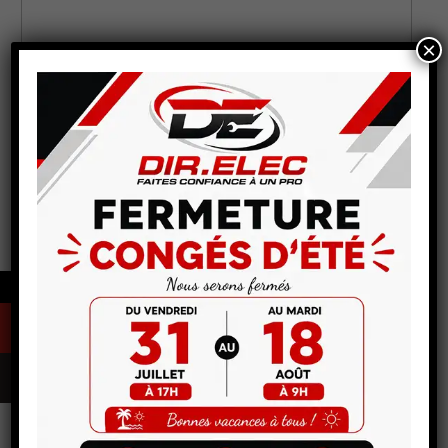
×
Envoyer
←