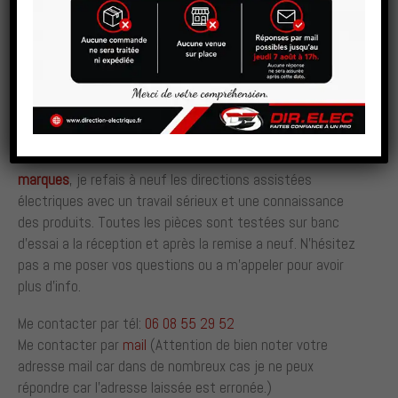
VOIR LA BOUTIQUE
Réfection à neuf de directions assistées électriques
Professionnel dans les directions assistées toutes
marques
, je refais à neuf les directions assistées
électriques avec un travail sérieux et une connaissance
des produits. Toutes les pièces sont testées sur banc
d’essai a la réception et après la remise a neuf. N’hésitez
pas a me poser vos questions ou a m’appeler pour avoir
plus d’info.
Me contacter par tél:
06 08 55 29 52
Me contacter par
mail
(Attention de bien noter votre
adresse mail car dans de nombreux cas je ne peux
répondre car l’adresse laissée est erronée.)