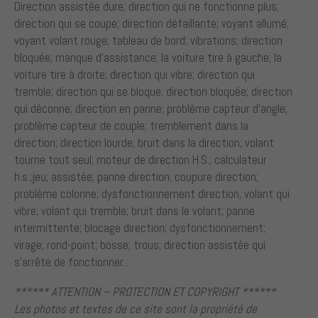
Direction assistée dure; direction qui ne fonctionne plus;
direction qui se coupe; direction défaillante; voyant allumé;
voyant volant rouge; tableau de bord; vibrations; direction
bloquée; manque d’assistance; la voiture tire à gauche; la
voiture tire à droite; direction qui vibre; direction qui
tremble; direction qui se bloque; direction bloquée; direction
qui déconne; direction en panne; problème capteur d’angle;
problème capteur de couple; tremblement dans la
direction; direction lourde; bruit dans la direction; volant
tourne tout seul; moteur de direction H.S.; calculateur
h.s.;jeu; assistée; panne direction; coupure direction;
problème colonne; dysfonctionnement direction; volant qui
vibre; volant qui tremble; bruit dans le volant; panne
intermittente; blocage direction; dysfonctionnement;
virage; rond-point; bosse; trous; direction assistée qui
s’arrête de fonctionner…
****** ATTENTION – PROTECTION ET COPYRIGHT ******
Les photos et textes de ce site sont la propriété de